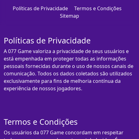
Políticas de Privacidade
Termos e Condições
Sitemap
Políticas de Privacidade
A 077 Game valoriza a privacidade de seus usuários e
está empenhada em proteger todas as informações
pessoais fornecidas durante o uso de nossos canais de
comunicação. Todos os dados coletados são utilizados
exclusivamente para fins de melhoria contínua da
experiência de nossos jogadores.
Termos e Condições
Os usuários da 077 Game concordam em respeitar