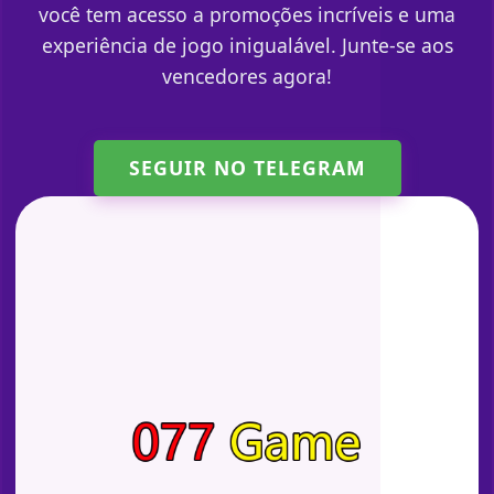
você tem acesso a promoções incríveis e uma
experiência de jogo inigualável. Junte-se aos
vencedores agora!
SEGUIR NO TELEGRAM