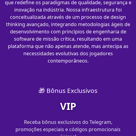
que redefine os paradigmas de qualidade, segurança e
inovação na indústria. Nossa infraestrutura foi
conceitualizada através de um processo de design
thinking avançado, integrando metodologias ágeis de
desenvolvimento com princípios de engenharia de
software de missão crítica, resultando em uma
plataforma que não apenas atende, mas antecipa as
necessidades evolutivas dos jogadores
contemporâneos.
🎁 Bônus Exclusivos
VIP
Receba bônus exclusivos do Telegram,
promoções especiais e códigos promocionais