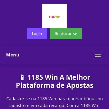
Login
Registrar-se
Menu
📱 1185 Win A Melhor
Plataforma de Apostas
Cadastre-se na 1185 Win para ganhar bônus no
cadastro e em cada recarga. Com a 1185 Win,