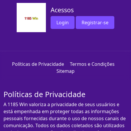
Acessos
Login
Registrar-se
Políticas de Privacidade
Termos e Condições
Sitemap
Políticas de Privacidade
A 1185 Win valoriza a privacidade de seus usuários e
está empenhada em proteger todas as informações
pessoais fornecidas durante o uso de nossos canais de
comunicação. Todos os dados coletados são utilizados