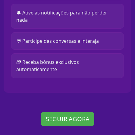
🔔 Ative as notificações para não perder
nada
💬 Participe das conversas e interaja
🎁 Receba bônus exclusivos
automaticamente
SEGUIR AGORA