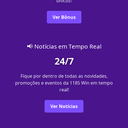
únicos!
Ver Bônus
📢 Notícias em Tempo Real
24/7
Fique por dentro de todas as novidades,
promoções e eventos da 1185 Win em tempo
real!
Ver Notícias