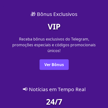
🎁 Bônus Exclusivos
VIP
Receba bônus exclusivos do Telegram,
promoções especiais e códigos promocionais
únicos!
Ver Bônus
📢 Notícias em Tempo Real
24/7