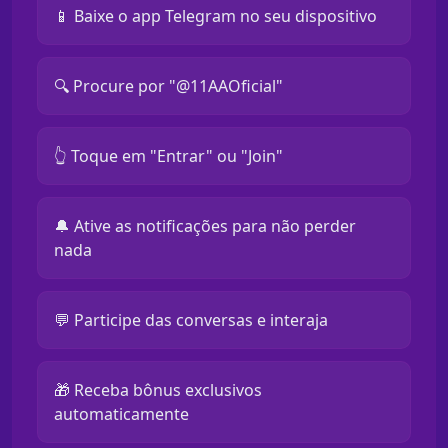
📱 Baixe o app Telegram no seu dispositivo
🔍 Procure por "@11AAOficial"
👆 Toque em "Entrar" ou "Join"
🔔 Ative as notificações para não perder
nada
💬 Participe das conversas e interaja
🎁 Receba bônus exclusivos
automaticamente