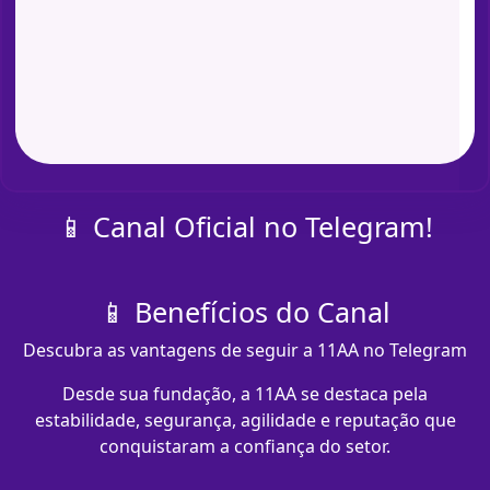
📱 Canal Oficial no Telegram!
📱 Benefícios do Canal
Descubra as vantagens de seguir a 11AA no Telegram
Desde sua fundação, a 11AA se destaca pela
estabilidade, segurança, agilidade e reputação que
conquistaram a confiança do setor.