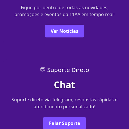
Fique por dentro de todas as novidades,
promoções e eventos da 11AA em tempo real!
Ver Notícias
💬 Suporte Direto
Chat
Suporte direto via Telegram, respostas rápidas e
atendimento personalizado!
Falar Suporte