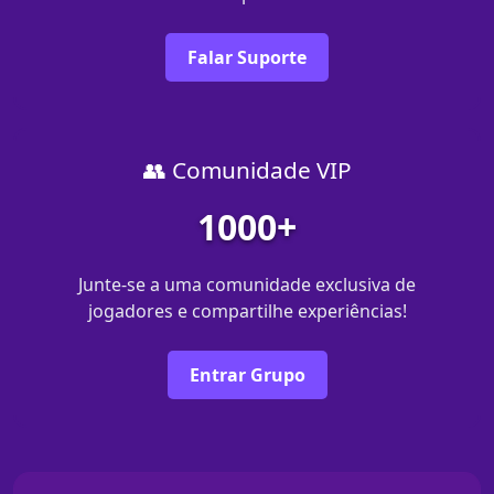
Falar Suporte
👥 Comunidade VIP
1000+
Junte-se a uma comunidade exclusiva de
jogadores e compartilhe experiências!
Entrar Grupo