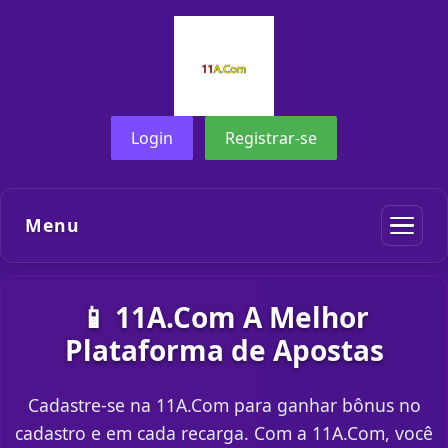
Login
Registrar-se
Menu
📱 11A.Com A Melhor
Plataforma de Apostas
Cadastre-se na 11A.Com para ganhar bônus no
cadastro e em cada recarga. Com a 11A.Com, você