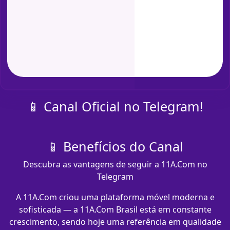
📱 Canal Oficial no Telegram!
📱 Benefícios do Canal
Descubra as vantagens de seguir a 11A.Com no
Telegram
A 11A.Com criou uma plataforma móvel moderna e
sofisticada — a 11A.Com Brasil está em constante
crescimento, sendo hoje uma referência em qualidade