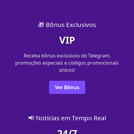
🎁 Bônus Exclusivos
VIP
Receba bônus exclusivos do Telegram,
promoções especiais e códigos promocionais
únicos!
Ver Bônus
📢 Notícias em Tempo Real
24/7