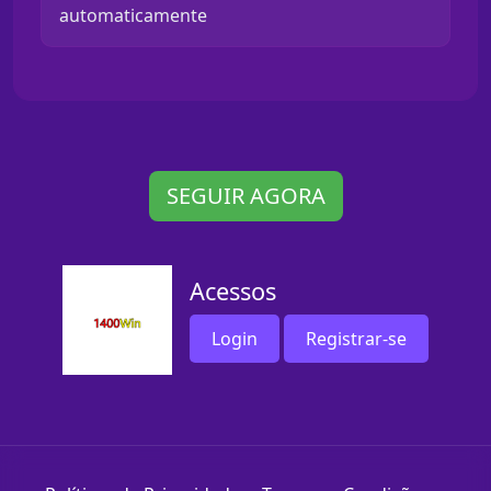
automaticamente
SEGUIR AGORA
Acessos
Login
Registrar-se