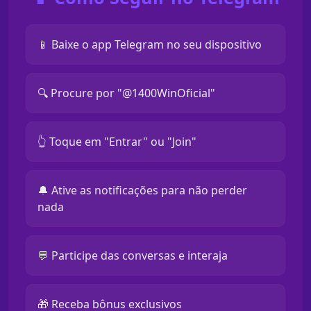
📱 Baixe o app Telegram no seu dispositivo
🔍 Procure por "@1400WinOficial"
👆 Toque em "Entrar" ou "Join"
🔔 Ative as notificações para não perder
nada
💬 Participe das conversas e interaja
🎁 Receba bônus exclusivos