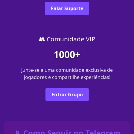
Falar Suporte
👥 Comunidade VIP
1000+
Junte-se a uma comunidade exclusiva de
jogadores e compartilhe experiências!
Entrar Grupo
📱 Como Seguir no Telegram