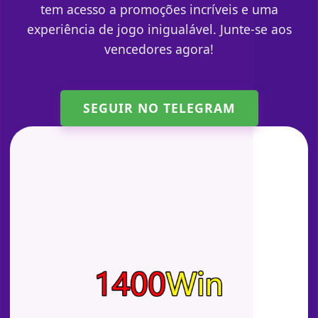
tem acesso a promoções incríveis e uma
experiência de jogo inigualável. Junte-se aos
vencedores agora!
SEGUIR NO TELEGRAM