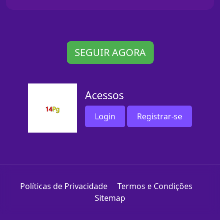
SEGUIR AGORA
Acessos
Login
Registrar-se
Políticas de Privacidade
Termos e Condições
Sitemap