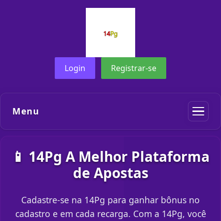
Login
Registrar-se
Menu
📱 14Pg A Melhor Plataforma
de Apostas
Cadastre-se na 14Pg para ganhar bônus no
cadastro e em cada recarga. Com a 14Pg, você