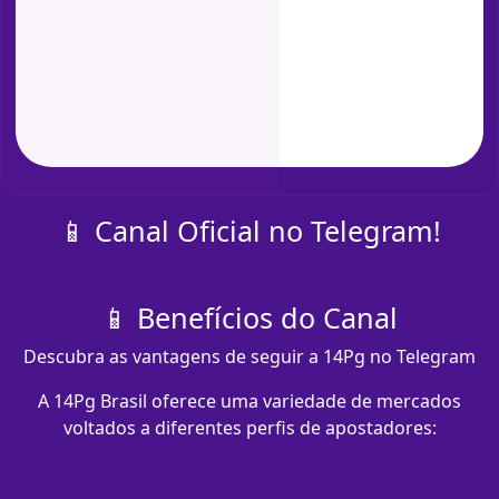
📱 Canal Oficial no Telegram!
📱 Benefícios do Canal
Descubra as vantagens de seguir a 14Pg no Telegram
A 14Pg Brasil oferece uma variedade de mercados
voltados a diferentes perfis de apostadores: