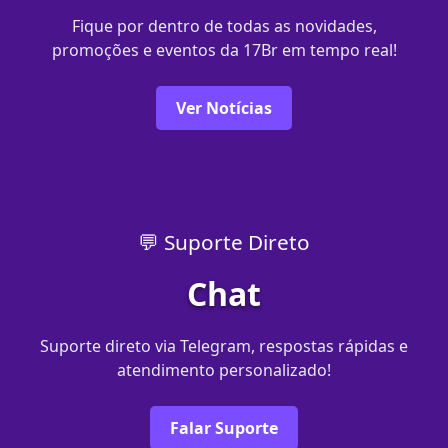
Fique por dentro de todas as novidades,
promoções e eventos da 17Br em tempo real!
Ver Notícias
💬 Suporte Direto
Chat
Suporte direto via Telegram, respostas rápidas e
atendimento personalizado!
Falar Suporte