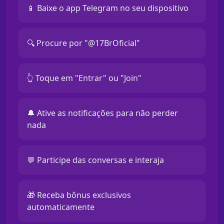
📱 Baixe o app Telegram no seu dispositivo
🔍 Procure por "@17BrOficial"
👆 Toque em "Entrar" ou "Join"
🔔 Ative as notificações para não perder
nada
💬 Participe das conversas e interaja
🎁 Receba bônus exclusivos
automaticamente