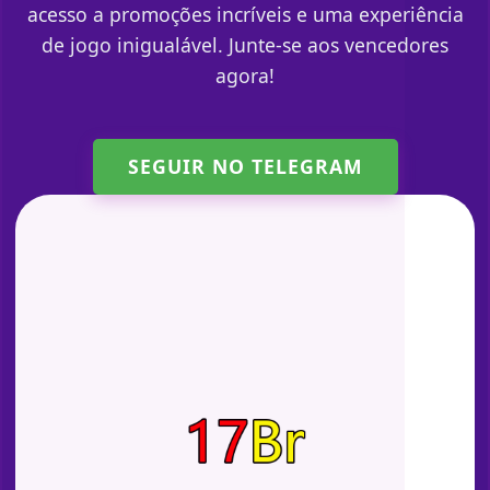
acesso a promoções incríveis e uma experiência
de jogo inigualável. Junte-se aos vencedores
agora!
SEGUIR NO TELEGRAM