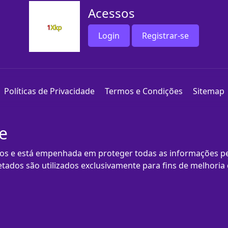
Acessos
Login
Registrar-se
Políticas de Privacidade
Termos e Condições
Sitemap
de
rios e está empenhada em proteger todas as informações p
tados são utilizados exclusivamente para fins de melhoria