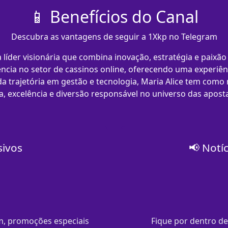
📱 Benefícios do Canal
Descubra as vantagens de seguir a 1Xkp no Telegram
 líder visionária que combina inovação, estratégia e paixã
ência no setor de cassinos online, oferecendo uma experiê
 trajetória em gestão e tecnologia, Maria Alice tem com
a, excelência e diversão responsável no universo das aposta
sivos
📢 Notí
m, promoções especiais
Fique por dentro d