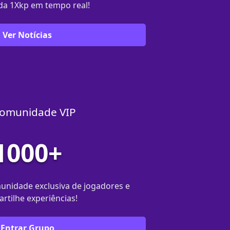
da 1Xkp em tempo real!
Ver Notícias
Comunidade VIP
1000+
unidade exclusiva de jogadores e
rtilhe experiências!
Entrar Grupo