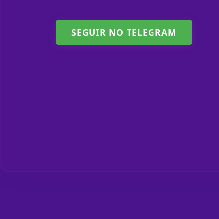
SEGUIR NO TELEGRAM