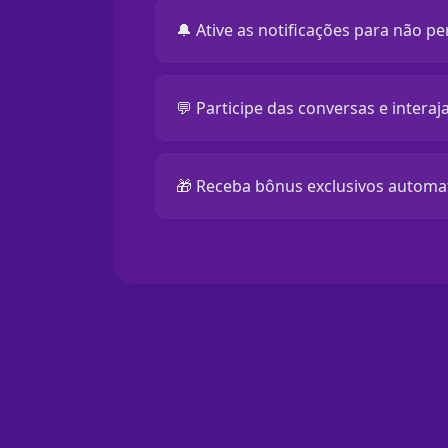
🔔 Ative as notificações para não p
💬 Participe das conversas e interaj
🎁 Receba bônus exclusivos autom