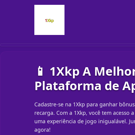
📱 1Xkp A Melho
Plataforma de A
Cadastre-se na 1Xkp para ganhar bônus
recarga. Com a 1Xkp, você tem acesso a
uma experiência de jogo inigualável. J
agora!