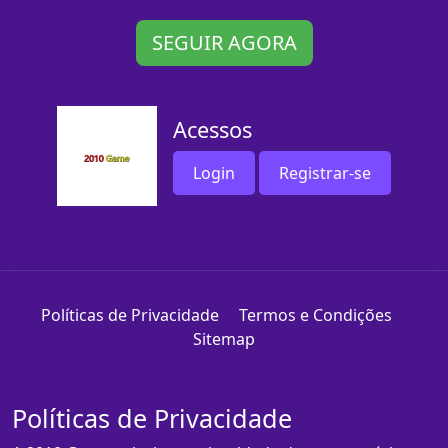
SEGUIR AGORA
Acessos
Login
Registrar-se
Políticas de Privacidade
Termos e Condições
Sitemap
Políticas de Privacidade