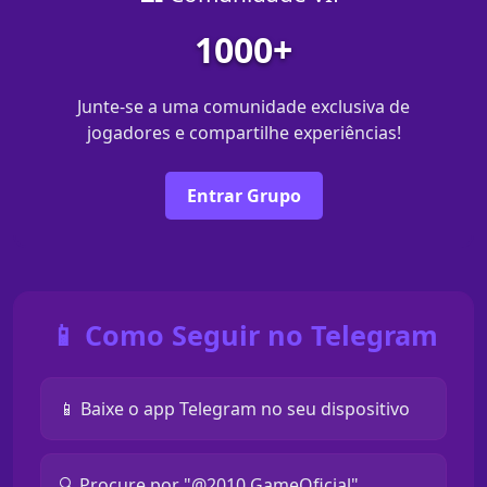
1000+
Junte-se a uma comunidade exclusiva de
jogadores e compartilhe experiências!
Entrar Grupo
📱 Como Seguir no Telegram
📱 Baixe o app Telegram no seu dispositivo
🔍 Procure por "@2010 GameOficial"