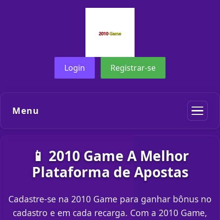
Login
Registrar-se
Menu
📱 2010 Game A Melhor
Plataforma de Apostas
Cadastre-se na 2010 Game para ganhar bônus no
cadastro e em cada recarga. Com a 2010 Game,