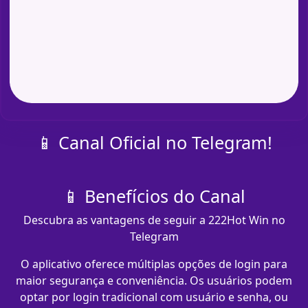
📱 Canal Oficial no Telegram!
📱 Benefícios do Canal
Descubra as vantagens de seguir a 222Hot Win no
Telegram
O aplicativo oferece múltiplas opções de login para
maior segurança e conveniência. Os usuários podem
optar por login tradicional com usuário e senha, ou