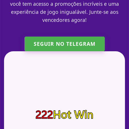
você tem acesso a promoções incríveis e uma
experiência de jogo inigualável. Junte-se aos
vencedores agora!
SEGUIR NO TELEGRAM