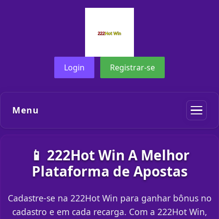
Login
Registrar-se
Menu
📱 222Hot Win A Melhor
Plataforma de Apostas
Cadastre-se na 222Hot Win para ganhar bônus no
cadastro e em cada recarga. Com a 222Hot Win,