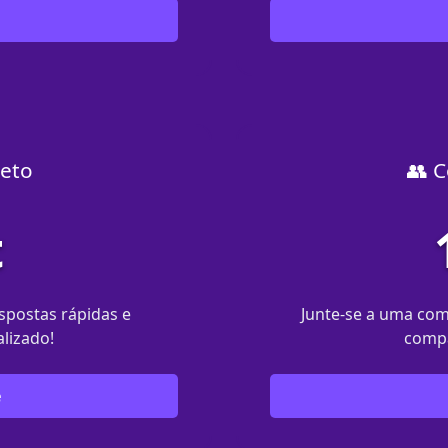
reto
👥 
t
espostas rápidas e
Junte-se a uma com
lizado!
compa
e