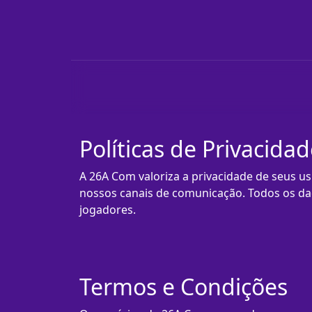
Políticas de Privacida
A 26A Com valoriza a privacidade de seus 
nossos canais de comunicação. Todos os dad
jogadores.
Termos e Condições