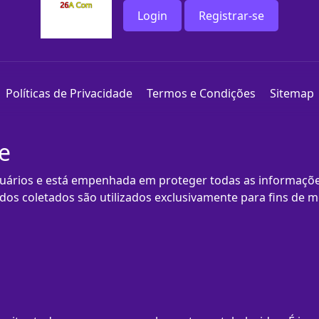
Login
Registrar-se
Políticas de Privacidade
Termos e Condições
Sitemap
de
usuários e está empenhada em proteger todas as informaçõe
os coletados são utilizados exclusivamente para fins de m