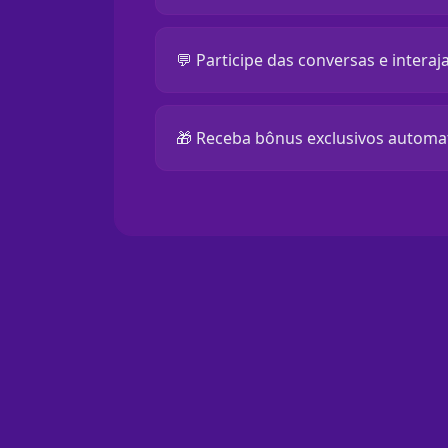
💬 Participe das conversas e interaj
🎁 Receba bônus exclusivos autom