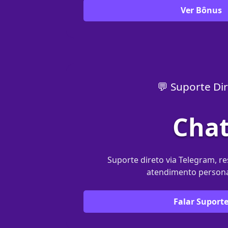
Ver Bônus
💬 Suporte Di
Cha
Suporte direto via Telegram, r
atendimento persona
Falar Suport