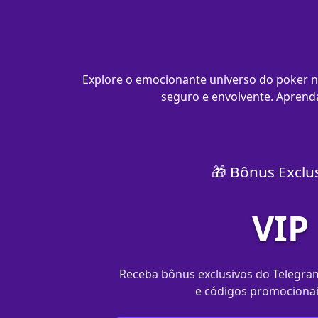
Explore o emocionante universo do poker n
seguro e envolvente. Aprenda
🎁 Bônus Exclu
VIP
Receba bônus exclusivos do Telegra
e códigos promocionai