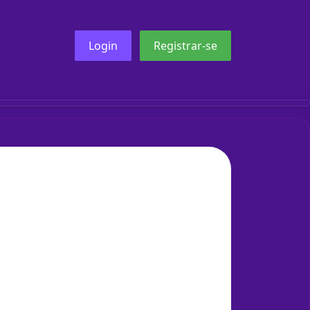
Login
Registrar-se