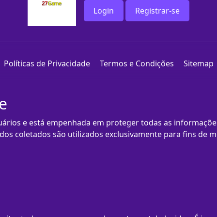
Login
Registrar-se
Políticas de Privacidade
Termos e Condições
Sitemap
de
suários e está empenhada em proteger todas as informaçõe
os coletados são utilizados exclusivamente para fins de m