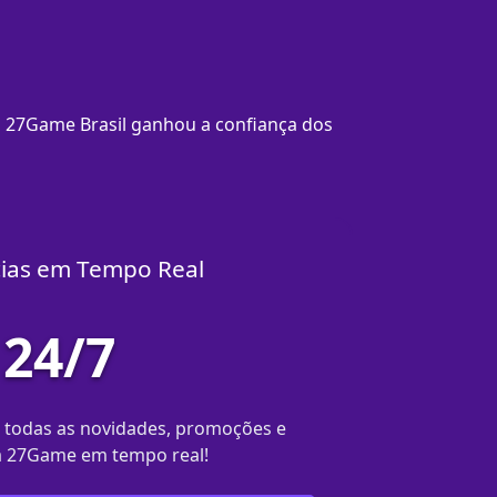
a 27Game Brasil ganhou a confiança dos
cias em Tempo Real
24/7
e todas as novidades, promoções e
a 27Game em tempo real!