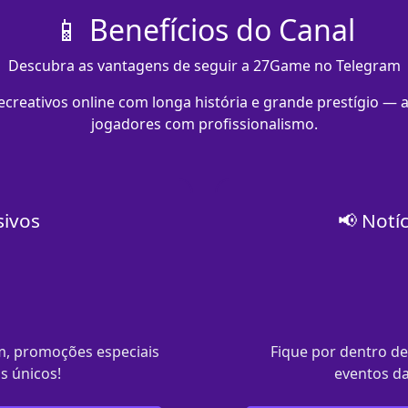
📱 Benefícios do Canal
Descubra as vantagens de seguir a 27Game no Telegram
creativos online com longa história e grande prestígio — 
jogadores com profissionalismo.
sivos
📢 Notí
m, promoções especiais
Fique por dentro d
s únicos!
eventos d