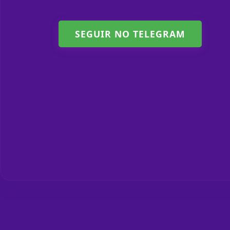
SEGUIR NO TELEGRAM