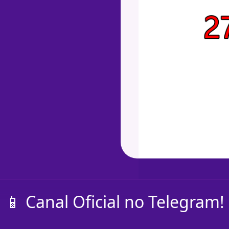
📱 Canal Oficial no Telegram!