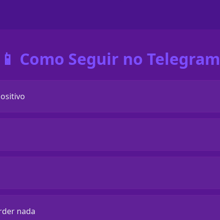
📱 Como Seguir no Telegram
ositivo
erder nada