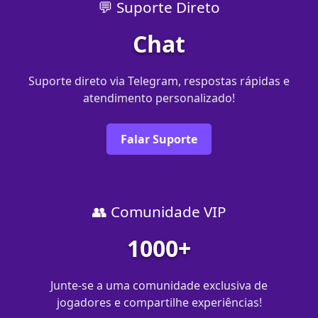
💬 Suporte Direto
Chat
Suporte direto via Telegram, respostas rápidas e
atendimento personalizado!
Falar Suporte
👥 Comunidade VIP
1000+
Junte-se a uma comunidade exclusiva de
jogadores e compartilhe experiências!