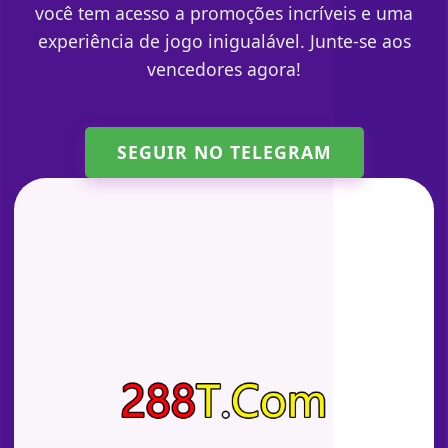
você tem acesso a promoções incríveis e uma
experiência de jogo inigualável. Junte-se aos
vencedores agora!
SEGUIR NO TELEGRAM