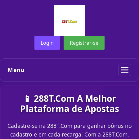
Login
Registrar-se
Menu
📱 288T.Com A Melhor
Plataforma de Apostas
Cadastre-se na 288T.Com para ganhar bônus no
cadastro e em cada recarga. Com a 288T.Com,