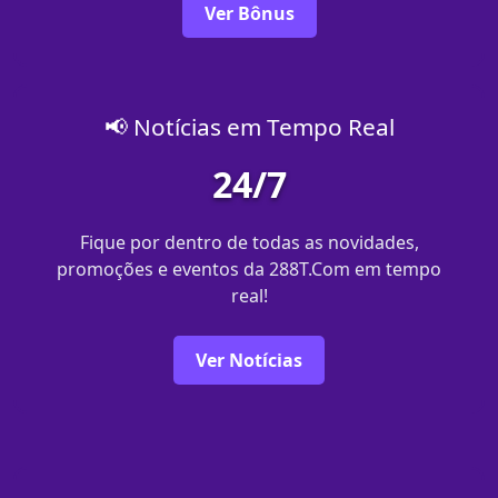
Ver Bônus
📢 Notícias em Tempo Real
24/7
Fique por dentro de todas as novidades,
promoções e eventos da 288T.Com em tempo
real!
Ver Notícias