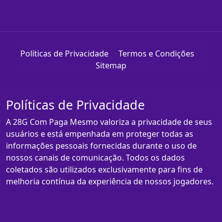
Políticas de Privacidade
Termos e Condições
Sitemap
Políticas de Privacidade
A 28G Com Paga Mesmo valoriza a privacidade de seus
usuários e está empenhada em proteger todas as
informações pessoais fornecidas durante o uso de
nossos canais de comunicação. Todos os dados
coletados são utilizados exclusivamente para fins de
melhoria contínua da experiência de nossos jogadores.