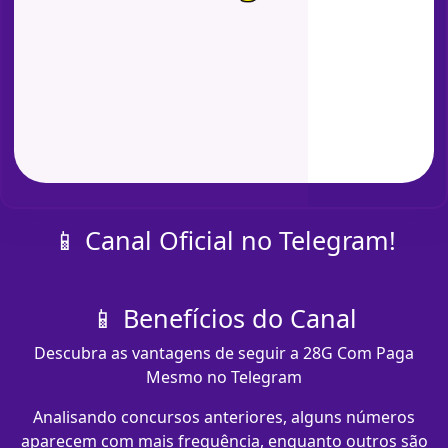
📱 Canal Oficial no Telegram!
📱 Benefícios do Canal
Descubra as vantagens de seguir a 28G Com Paga
Mesmo no Telegram
Analisando concursos anteriores, alguns números
aparecem com mais frequência, enquanto outros são