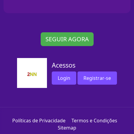
SEGUIR AGORA
Acessos
Login
Registrar-se
Políticas de Privacidade
Termos e Condições
Sitemap