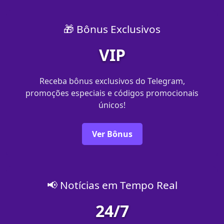
🎁 Bônus Exclusivos
VIP
Receba bônus exclusivos do Telegram,
promoções especiais e códigos promocionais
únicos!
Ver Bônus
📢 Notícias em Tempo Real
24/7