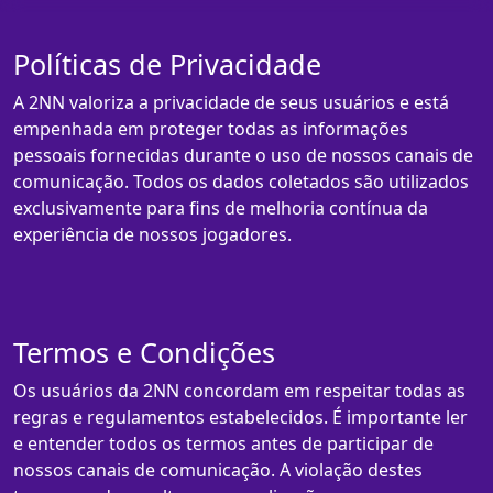
Políticas de Privacidade
A 2NN valoriza a privacidade de seus usuários e está
empenhada em proteger todas as informações
pessoais fornecidas durante o uso de nossos canais de
comunicação. Todos os dados coletados são utilizados
exclusivamente para fins de melhoria contínua da
experiência de nossos jogadores.
Termos e Condições
Os usuários da 2NN concordam em respeitar todas as
regras e regulamentos estabelecidos. É importante ler
e entender todos os termos antes de participar de
nossos canais de comunicação. A violação destes