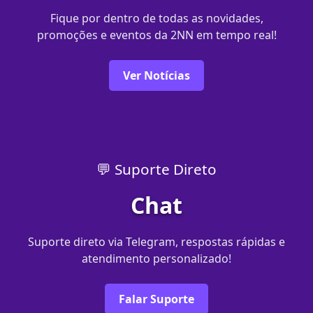
Fique por dentro de todas as novidades,
promoções e eventos da 2NN em tempo real!
Ver Notícias
💬 Suporte Direto
Chat
Suporte direto via Telegram, respostas rápidas e
atendimento personalizado!
Falar Suporte