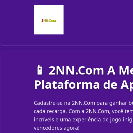
📱 2NN.Com A M
Plataforma de A
Cadastre-se na 2NN.Com para ganhar b
cada recarga. Com a 2NN.Com, você te
incríveis e uma experiência de jogo inig
vencedores agora!