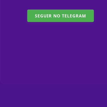
SEGUIR NO TELEGRAM