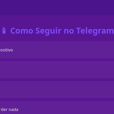
📱 Como Seguir no Telegram
ositivo
erder nada