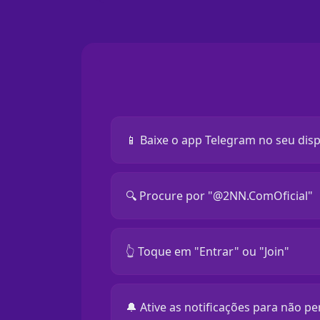
📱 Baixe o app Telegram no seu disp
🔍 Procure por "@2NN.ComOficial"
👆 Toque em "Entrar" ou "Join"
🔔 Ative as notificações para não p