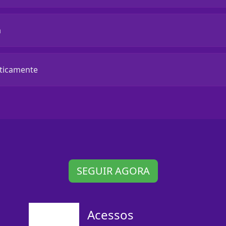
a
aticamente
SEGUIR AGORA
Acessos