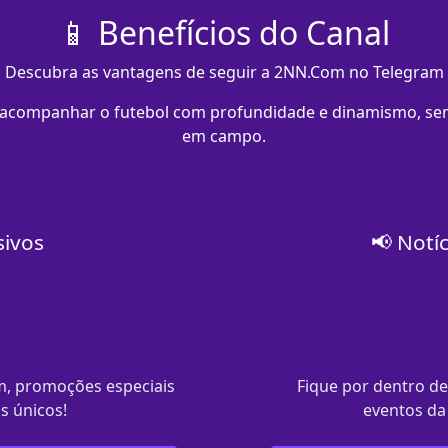
📱 Benefícios do Canal
Descubra as vantagens de seguir a 2NN.Com no Telegram
ja acompanhar o futebol com profundidade e dinamismo, s
em campo.
sivos
📢 Notí
m, promoções especiais
Fique por dentro d
s únicos!
eventos da