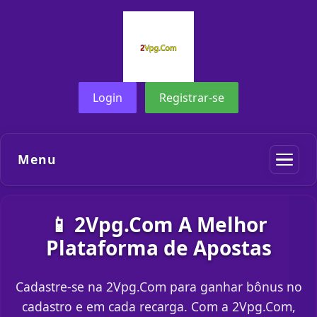
Login
Registrar-se
Menu
📱 2Vpg.Com A Melhor
Plataforma de Apostas
Cadastre-se na 2Vpg.Com para ganhar bônus no
cadastro e em cada recarga. Com a 2Vpg.Com,