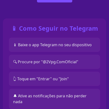
📱 Como Seguir no Telegram
📱 Baixe o app Telegram no seu dispositivo
🔍 Procure por "@2Vpg.ComOficial"
👆 Toque em "Entrar" ou "Join"
🔔 Ative as notificações para não perder
nada