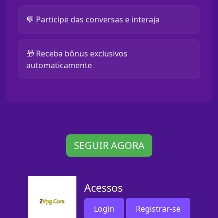
💬 Participe das conversas e interaja
🎁 Receba bônus exclusivos
automaticamente
SEGUIR AGORA
Acessos
Login
Registrar-se