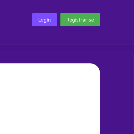
Login
Registrar-se