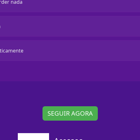
erder nada
a
aticamente
SEGUIR AGORA