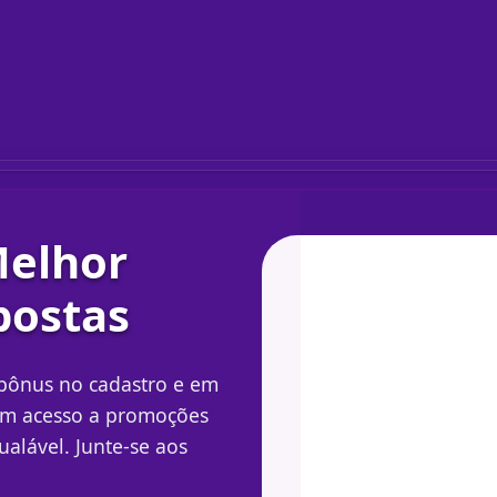
Melhor
postas
bônus no cadastro e em
em acesso a promoções
ualável. Junte-se aos