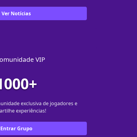
Ver Notícias
Comunidade VIP
1000+
unidade exclusiva de jogadores e
rtilhe experiências!
Entrar Grupo