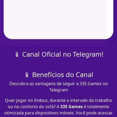
📱 Canal Oficial no Telegram!
📱 Benefícios do Canal
Descubra as vantagens de seguir a 33S Games no
Telegram
Quer jogar no ônibus, durante o intervalo do trabalho
ou no conforto do sofá? A
33S Games
é totalmente
otimizada para dispositivos móveis. Você pode acessar