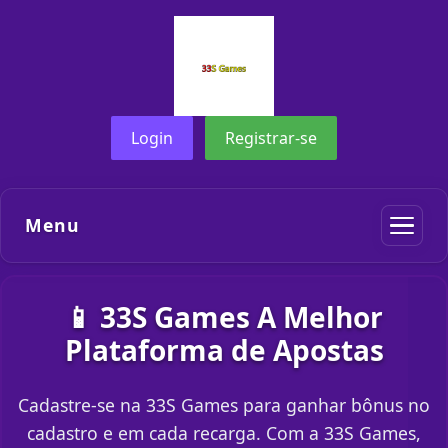
Login
Registrar-se
Menu
📱 33S Games A Melhor
Plataforma de Apostas
Cadastre-se na 33S Games para ganhar bônus no
cadastro e em cada recarga. Com a 33S Games,