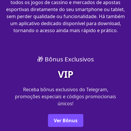
todos os jogos de cassino e mercados de apostas
esportivas diretamente do seu smartphone ou tablet,
sem perder qualidade ou funcionalidade. Há também
um aplicativo dedicado disponível para download,
tornando o acesso ainda mais rápido e prático.
🎁 Bônus Exclusivos
VIP
Receba bônus exclusivos do Telegram,
promoções especiais e códigos promocionais
únicos!
Ver Bônus