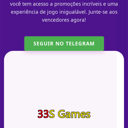
você tem acesso a promoções incríveis e uma
experiência de jogo inigualável. Junte-se aos
vencedores agora!
SEGUIR NO TELEGRAM