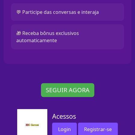
💬 Participe das conversas e interaja
🎁 Receba bônus exclusivos
automaticamente
SEGUIR AGORA
Acessos
Login
Registrar-se