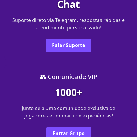
Chat
Suporte direto via Telegram, respostas rápidas e
atendimento personalizado!
Falar Suporte
👥 Comunidade VIP
1000+
Junte-se a uma comunidade exclusiva de
jogadores e compartilhe experiências!
Entrar Grupo