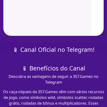
📱 Canal Oficial no Telegram!
📱 Benefícios do Canal
Descubra as vantagens de seguir a 357.Games no
Telegram
Os caça-níqueis da 357.Games vêm com vários recursos
de jogo, como símbolos wild, símbolos scatter, rodadas
grátis, rodadas de bônus e multiplicadores. Esses