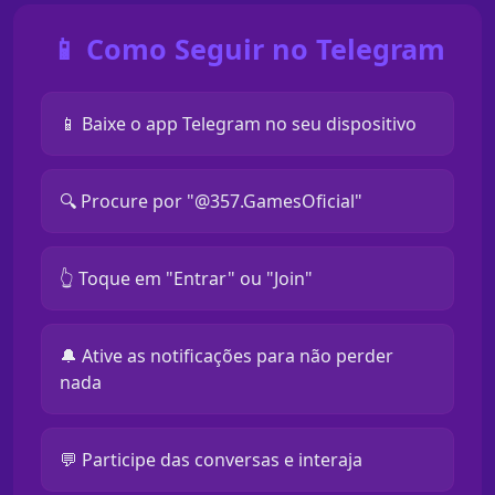
📱 Como Seguir no Telegram
📱 Baixe o app Telegram no seu dispositivo
🔍 Procure por "@357.GamesOficial"
👆 Toque em "Entrar" ou "Join"
🔔 Ative as notificações para não perder
nada
💬 Participe das conversas e interaja