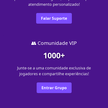
atendimento personalizado!
Falar Suporte
👥 Comunidade VIP
1000+
Junte-se a uma comunidade exclusiva de
jogadores e compartilhe experiências!
Entrar Grupo