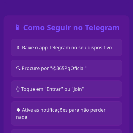
📱 Como Seguir no Telegram
📱 Baixe o app Telegram no seu dispositivo
🔍 Procure por "@365PgOficial"
👆 Toque em "Entrar" ou "Join"
🔔 Ative as notificações para não perder
nada