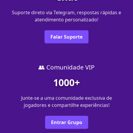
Suporte direto via Telegram, respostas rápidas e
atendimento personalizado!
Falar Suporte
👥 Comunidade VIP
1000+
Junte-se a uma comunidade exclusiva de
jogadores e compartilhe experiências!
Entrar Grupo