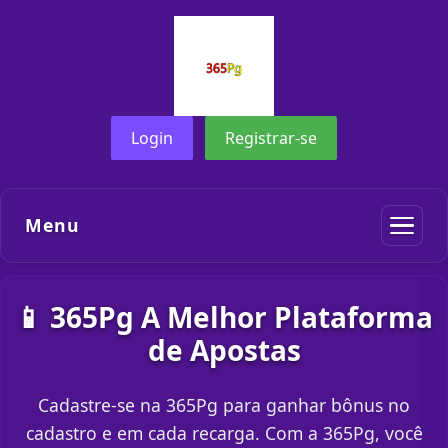
Login
Registrar-se
Menu
📱 365Pg A Melhor Plataforma
de Apostas
Cadastre-se na 365Pg para ganhar bônus no
cadastro e em cada recarga. Com a 365Pg, você