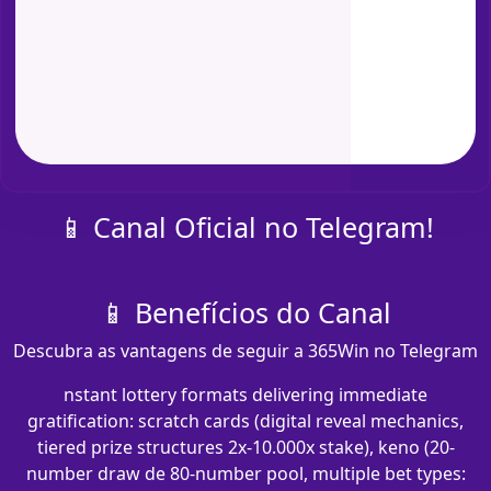
📱 Canal Oficial no Telegram!
📱 Benefícios do Canal
Descubra as vantagens de seguir a 365Win no Telegram
nstant lottery formats delivering immediate
gratification: scratch cards (digital reveal mechanics,
tiered prize structures 2x-10.000x stake), keno (20-
number draw de 80-number pool, multiple bet types: