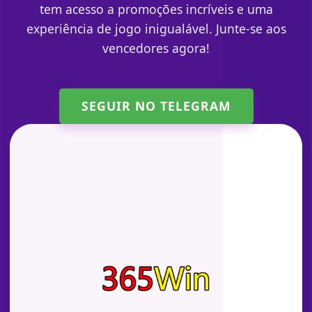
tem acesso a promoções incríveis e uma
experiência de jogo inigualável. Junte-se aos
vencedores agora!
SEGUIR NO TELEGRAM