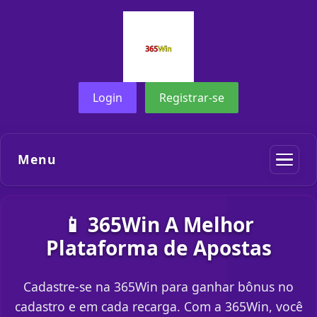
Login
Registrar-se
Menu
📱 365Win A Melhor
Plataforma de Apostas
Cadastre-se na 365Win para ganhar bônus no
cadastro e em cada recarga. Com a 365Win, você