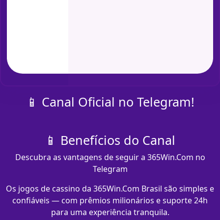
📱 Canal Oficial no Telegram!
📱 Benefícios do Canal
Descubra as vantagens de seguir a 365Win.Com no
Telegram
Os jogos de cassino da 365Win.Com Brasil são simples e
confiáveis — com prêmios milionários e suporte 24h
para uma experiência tranquila.