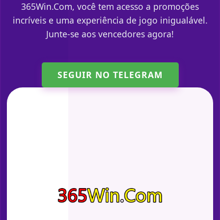
365Win.Com, você tem acesso a promoções
incríveis e uma experiência de jogo inigualável.
Junte-se aos vencedores agora!
SEGUIR NO TELEGRAM