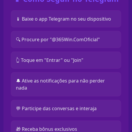
📱 Baixe o app Telegram no seu dispositivo
🔍 Procure por "@365Win.ComOficial"
👆 Toque em "Entrar" ou "Join"
🔔 Ative as notificações para não perder
nada
💬 Participe das conversas e interaja
🎁 Receba bônus exclusivos