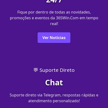
Fique por dentro de todas as novidades,
promoções e eventos da 365Win.Com em tempo
real!
Ver Notícias
💬 Suporte Direto
Chat
Suporte direto via Telegram, respostas rápidas e
atendimento personalizado!