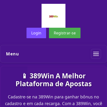
Login
Registrar-se
Menu
📱 389Win A Melhor
Plataforma de Apostas
Cadastre-se na 389Win para ganhar bônus no
cadastro e em cada recarga. Com a 389Win, você