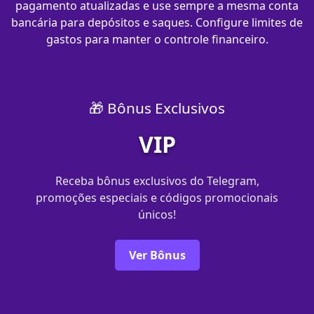
pagamento atualizadas e use sempre a mesma conta
bancária para depósitos e saques. Configure limites de
gastos para manter o controle financeiro.
🎁 Bônus Exclusivos
VIP
Receba bônus exclusivos do Telegram,
promoções especiais e códigos promocionais
únicos!
Ver Bônus