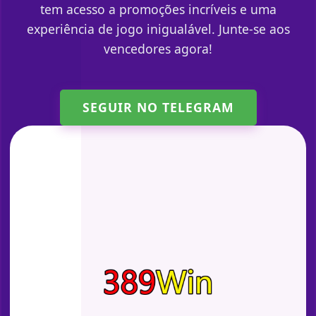
tem acesso a promoções incríveis e uma
experiência de jogo inigualável. Junte-se aos
vencedores agora!
SEGUIR NO TELEGRAM