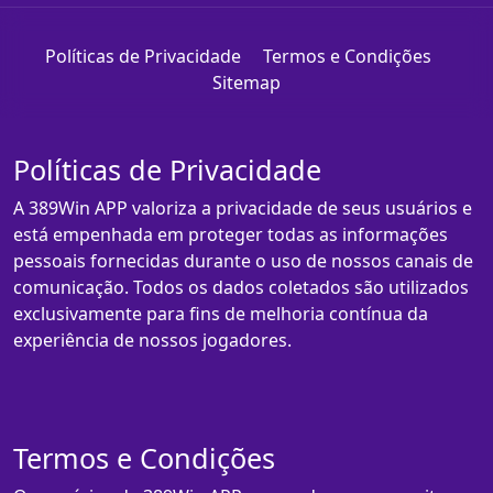
Políticas de Privacidade
Termos e Condições
Sitemap
Políticas de Privacidade
A 389Win APP valoriza a privacidade de seus usuários e
está empenhada em proteger todas as informações
pessoais fornecidas durante o uso de nossos canais de
comunicação. Todos os dados coletados são utilizados
exclusivamente para fins de melhoria contínua da
experiência de nossos jogadores.
Termos e Condições