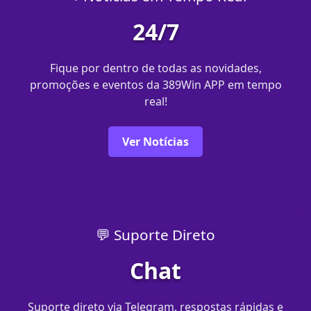
24/7
Fique por dentro de todas as novidades,
promoções e eventos da 389Win APP em tempo
real!
Ver Notícias
💬 Suporte Direto
Chat
Suporte direto via Telegram, respostas rápidas e