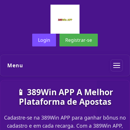
Login
Registrar-se
Menu
📱 389Win APP A Melhor
Plataforma de Apostas
Cadastre-se na 389Win APP para ganhar bônus no
cadastro e em cada recarga. Com a 389Win APP,