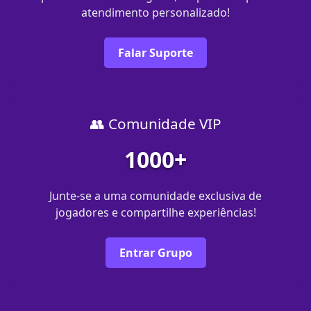
atendimento personalizado!
Falar Suporte
👥 Comunidade VIP
1000+
Junte-se a uma comunidade exclusiva de
jogadores e compartilhe experiências!
Entrar Grupo