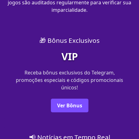
jogos são auditados regularmente para verificar sua
imparcialidade.
🎁 Bônus Exclusivos
VIP
Receba bônus exclusivos do Telegram,
promoções especiais e códigos promocionais
únicos!
Ver Bônus
📢 Notícias em Tempo Real