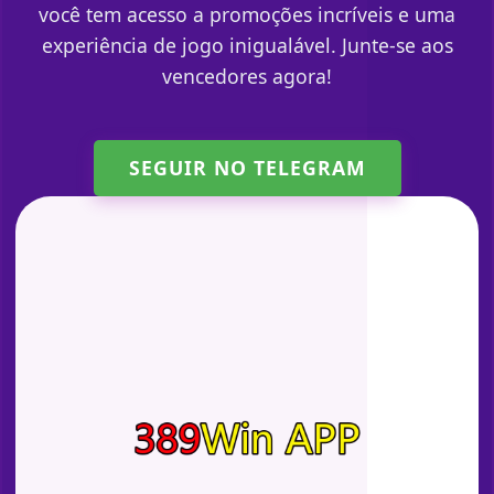
você tem acesso a promoções incríveis e uma
experiência de jogo inigualável. Junte-se aos
vencedores agora!
SEGUIR NO TELEGRAM