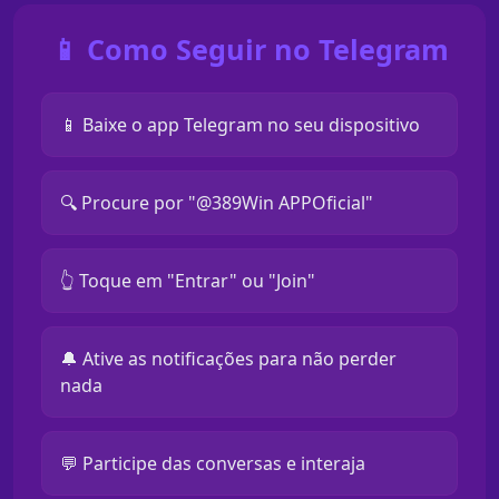
📱 Como Seguir no Telegram
📱 Baixe o app Telegram no seu dispositivo
🔍 Procure por "@389Win APPOficial"
👆 Toque em "Entrar" ou "Join"
🔔 Ative as notificações para não perder
nada
💬 Participe das conversas e interaja