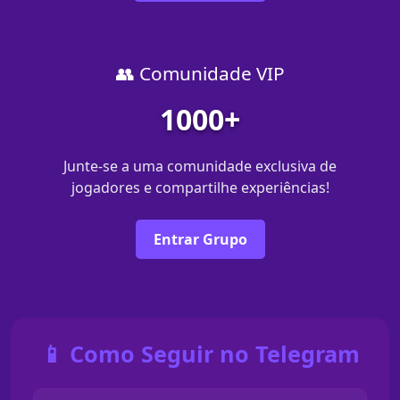
👥 Comunidade VIP
1000+
Junte-se a uma comunidade exclusiva de
jogadores e compartilhe experiências!
Entrar Grupo
📱 Como Seguir no Telegram