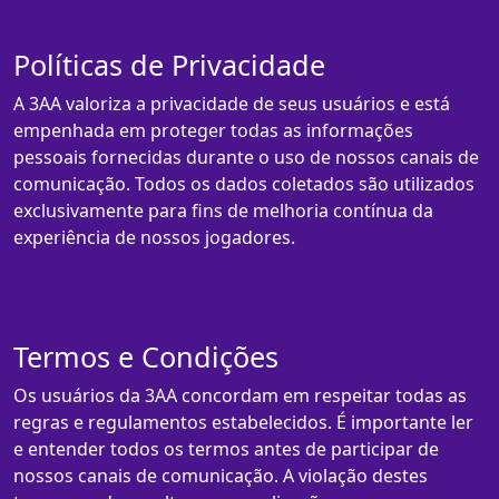
Políticas de Privacidade
A 3AA valoriza a privacidade de seus usuários e está
empenhada em proteger todas as informações
pessoais fornecidas durante o uso de nossos canais de
comunicação. Todos os dados coletados são utilizados
exclusivamente para fins de melhoria contínua da
experiência de nossos jogadores.
Termos e Condições
Os usuários da 3AA concordam em respeitar todas as
regras e regulamentos estabelecidos. É importante ler
e entender todos os termos antes de participar de
nossos canais de comunicação. A violação destes