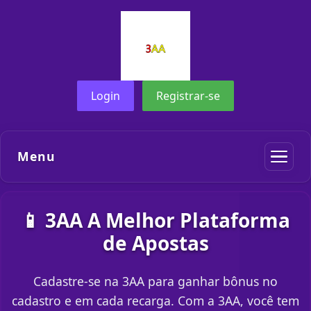
Login
Registrar-se
Menu
📱 3AA A Melhor Plataforma
de Apostas
Cadastre-se na 3AA para ganhar bônus no
cadastro e em cada recarga. Com a 3AA, você tem