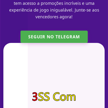
tem acesso a promoções incríveis e uma
experiência de jogo inigualável. Junte-se aos
vencedores agora!
SEGUIR NO TELEGRAM