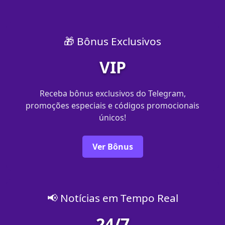
🎁 Bônus Exclusivos
VIP
Receba bônus exclusivos do Telegram,
promoções especiais e códigos promocionais
únicos!
Ver Bônus
📢 Notícias em Tempo Real
24/7