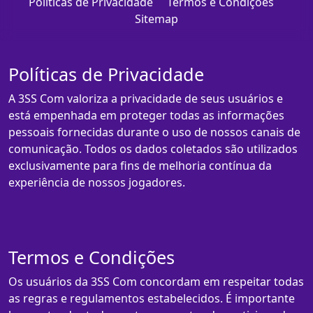
Políticas de Privacidade
Termos e Condições
Sitemap
Políticas de Privacidade
A 3SS Com valoriza a privacidade de seus usuários e
está empenhada em proteger todas as informações
pessoais fornecidas durante o uso de nossos canais de
comunicação. Todos os dados coletados são utilizados
exclusivamente para fins de melhoria contínua da
experiência de nossos jogadores.
Termos e Condições
Os usuários da 3SS Com concordam em respeitar todas
as regras e regulamentos estabelecidos. É importante