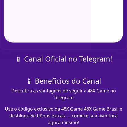
📱 Canal Oficial no Telegram!
📱 Benefícios do Canal
Descubra as vantagens de seguir a 48X Game no
Telegram
Use o código exclusivo da 48X Game 48X Game Brasil e
desbloqueie bônus extras — comece sua aventura
agora mesmo!