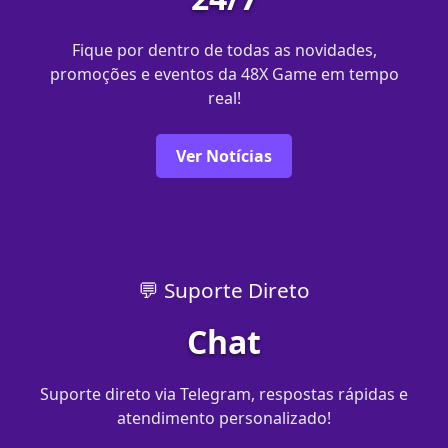
Fique por dentro de todas as novidades,
promoções e eventos da 48X Game em tempo
real!
Ver Notícias
💬 Suporte Direto
Chat
Suporte direto via Telegram, respostas rápidas e
atendimento personalizado!