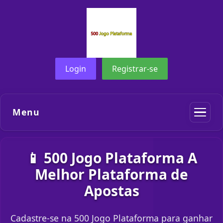
Login
Registrar-se
Menu
📱 500 Jogo Plataforma A
Melhor Plataforma de
Apostas
Cadastre-se na 500 Jogo Plataforma para ganhar