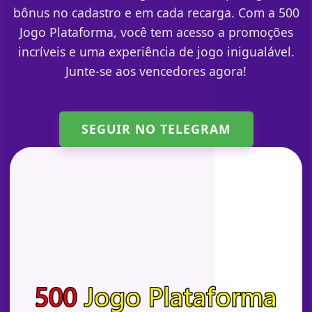
bônus no cadastro e em cada recarga. Com a 500
Jogo Plataforma, você tem acesso a promoções
incríveis e uma experiência de jogo inigualável.
Junte-se aos vencedores agora!
SEGUIR NO TELEGRAM