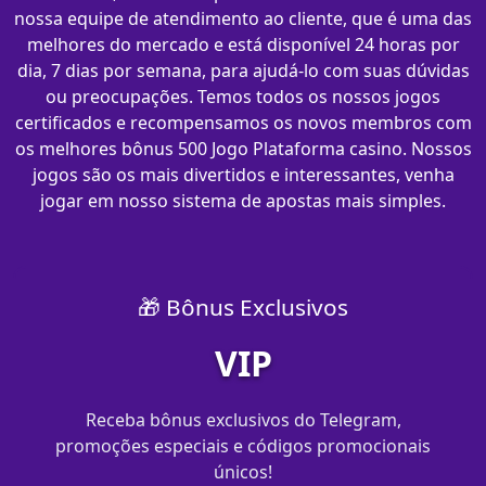
nossa equipe de atendimento ao cliente, que é uma das
melhores do mercado e está disponível 24 horas por
dia, 7 dias por semana, para ajudá-lo com suas dúvidas
ou preocupações. Temos todos os nossos jogos
certificados e recompensamos os novos membros com
os melhores bônus 500 Jogo Plataforma casino. Nossos
jogos são os mais divertidos e interessantes, venha
jogar em nosso sistema de apostas mais simples.
🎁 Bônus Exclusivos
VIP
Receba bônus exclusivos do Telegram,
promoções especiais e códigos promocionais
únicos!