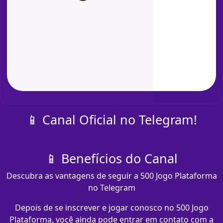
📱 Canal Oficial no Telegram!
📱 Benefícios do Canal
Descubra as vantagens de seguir a 500 Jogo Plataforma
no Telegram
Depois de se inscrever e jogar conosco no 500 Jogo
Plataforma, você ainda pode entrar em contato com a