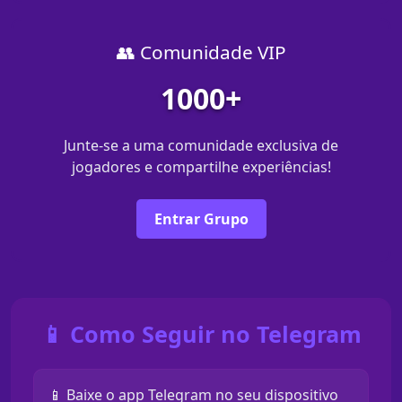
👥 Comunidade VIP
1000+
Junte-se a uma comunidade exclusiva de
jogadores e compartilhe experiências!
Entrar Grupo
📱 Como Seguir no Telegram
📱 Baixe o app Telegram no seu dispositivo