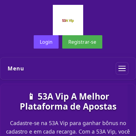
Login
Registrar-se
Menu
📱 53A Vip A Melhor
Plataforma de Apostas
Cadastre-se na 53A Vip para ganhar bônus no
cadastro e em cada recarga. Com a 53A Vip, você