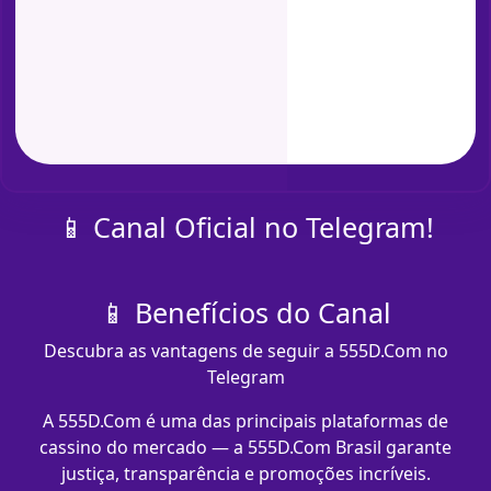
📱 Canal Oficial no Telegram!
📱 Benefícios do Canal
Descubra as vantagens de seguir a 555D.Com no
Telegram
A 555D.Com é uma das principais plataformas de
cassino do mercado — a 555D.Com Brasil garante
justiça, transparência e promoções incríveis.