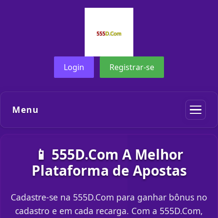
Login
Registrar-se
Menu
📱 555D.Com A Melhor
Plataforma de Apostas
Cadastre-se na 555D.Com para ganhar bônus no
cadastro e em cada recarga. Com a 555D.Com,