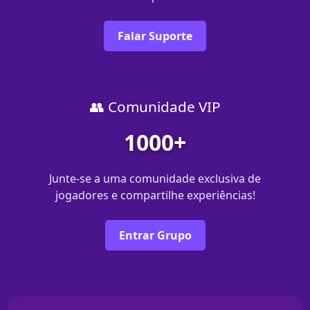
Falar Suporte
👥 Comunidade VIP
1000+
Junte-se a uma comunidade exclusiva de
jogadores e compartilhe experiências!
Entrar Grupo