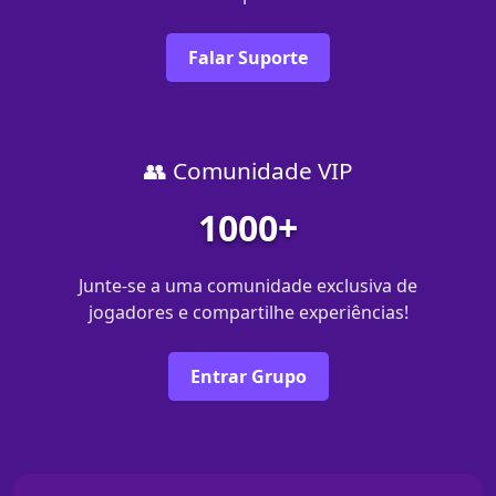
Falar Suporte
👥 Comunidade VIP
1000+
Junte-se a uma comunidade exclusiva de
jogadores e compartilhe experiências!
Entrar Grupo