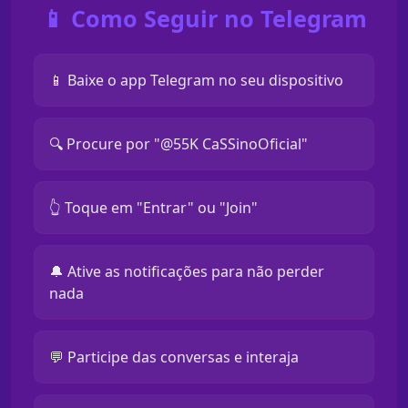
📱 Como Seguir no Telegram
📱 Baixe o app Telegram no seu dispositivo
🔍 Procure por "@55K CaSSinoOficial"
👆 Toque em "Entrar" ou "Join"
🔔 Ative as notificações para não perder
nada
💬 Participe das conversas e interaja