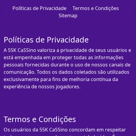
Políticas de Privacidade
Termos e Condições
Sitemap
Políticas de Privacidade
A 55K CaSSino valoriza a privacidade de seus usuários e
está empenhada em proteger todas as informações
pessoais fornecidas durante o uso de nossos canais de
comunicação. Todos os dados coletados são utilizados
exclusivamente para fins de melhoria contínua da
experiência de nossos jogadores.
Termos e Condições
Os usuários da 55K CaSSino concordam em respeitar