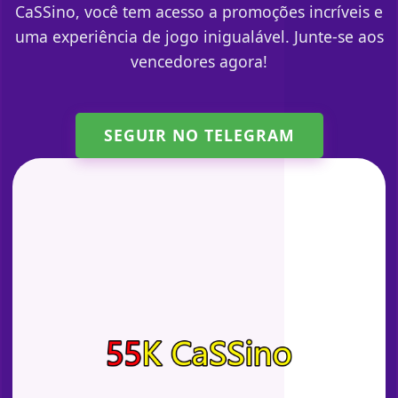
CaSSino, você tem acesso a promoções incríveis e
uma experiência de jogo inigualável. Junte-se aos
vencedores agora!
SEGUIR NO TELEGRAM