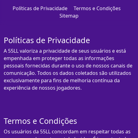
Políticas de Privacidade
Termos e Condições
Sitemap
Políticas de Privacidade
A 55LL valoriza a privacidade de seus usuários e está
empenhada em proteger todas as informações
pessoais fornecidas durante o uso de nossos canais de
comunicação. Todos os dados coletados são utilizados
exclusivamente para fins de melhoria contínua da
experiência de nossos jogadores.
Termos e Condições
Os usuários da 55LL concordam em respeitar todas as