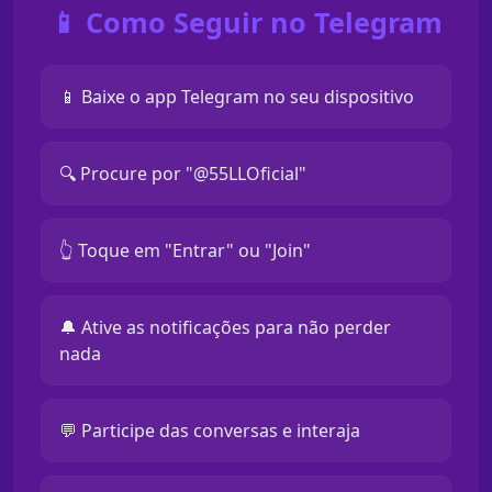
📱 Como Seguir no Telegram
📱 Baixe o app Telegram no seu dispositivo
🔍 Procure por "@55LLOficial"
👆 Toque em "Entrar" ou "Join"
🔔 Ative as notificações para não perder
nada
💬 Participe das conversas e interaja