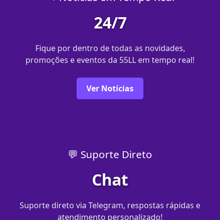
24/7
Fique por dentro de todas as novidades,
promoções e eventos da 55LL em tempo real!
Ver Notícias
💬 Suporte Direto
Chat
Suporte direto via Telegram, respostas rápidas e
atendimento personalizado!