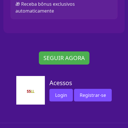
🎁 Receba bônus exclusivos
automaticamente
SEGUIR AGORA
Acessos
Login
Registrar-se