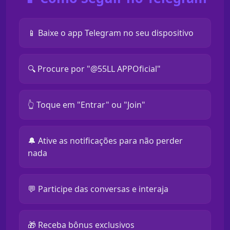
📱 Baixe o app Telegram no seu dispositivo
🔍 Procure por "@55LL APPOficial"
👆 Toque em "Entrar" ou "Join"
🔔 Ative as notificações para não perder
nada
💬 Participe das conversas e interaja
🎁 Receba bônus exclusivos