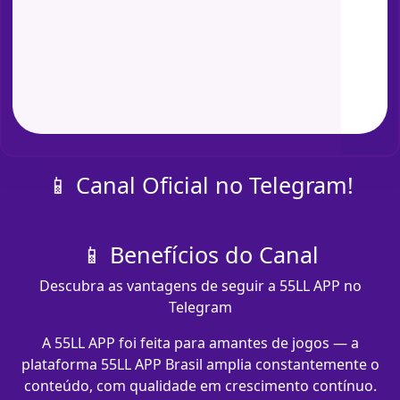
📱 Canal Oficial no Telegram!
📱 Benefícios do Canal
Descubra as vantagens de seguir a 55LL APP no
Telegram
A 55LL APP foi feita para amantes de jogos — a
plataforma 55LL APP Brasil amplia constantemente o
conteúdo, com qualidade em crescimento contínuo.