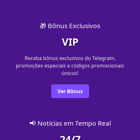
🎁 Bônus Exclusivos
VIP
Receba bônus exclusivos do Telegram,
promoções especiais e códigos promocionais
únicos!
Ver Bônus
📢 Notícias em Tempo Real
24/7