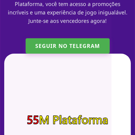
Plataforma, você tem acesso a promoções
incríveis e uma experiência de jogo inigualável.
Junte-se aos vencedores agora!
SEGUIR NO TELEGRAM