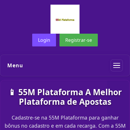
Login
Registrar-se
Menu
📱 55M Plataforma A Melhor
Plataforma de Apostas
Cadastre-se na 55M Plataforma para ganhar
bônus no cadastro e em cada recarga. Com a 55M