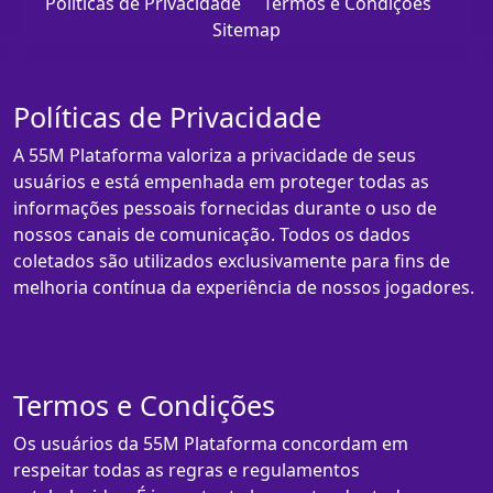
Políticas de Privacidade
Termos e Condições
Sitemap
Políticas de Privacidade
A 55M Plataforma valoriza a privacidade de seus
usuários e está empenhada em proteger todas as
informações pessoais fornecidas durante o uso de
nossos canais de comunicação. Todos os dados
coletados são utilizados exclusivamente para fins de
melhoria contínua da experiência de nossos jogadores.
Termos e Condições
Os usuários da 55M Plataforma concordam em
respeitar todas as regras e regulamentos