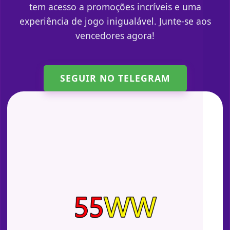
tem acesso a promoções incríveis e uma
experiência de jogo inigualável. Junte-se aos
vencedores agora!
SEGUIR NO TELEGRAM