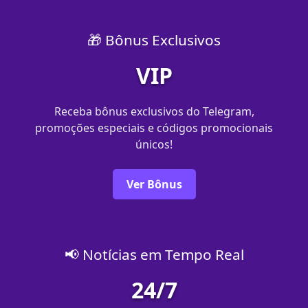
🎁 Bônus Exclusivos
VIP
Receba bônus exclusivos do Telegram,
promoções especiais e códigos promocionais
únicos!
Ver Bônus
📢 Notícias em Tempo Real
24/7