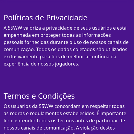
Políticas de Privacidade
A 55WW valoriza a privacidade de seus usuários e está
empenhada em proteger todas as informações
pessoais fornecidas durante o uso de nossos canais de
comunicação. Todos os dados coletados são utilizados
exclusivamente para fins de melhoria contínua da
experiência de nossos jogadores.
Termos e Condições
Os usuários da 55WW concordam em respeitar todas
as regras e regulamentos estabelecidos. É importante
ler e entender todos os termos antes de participar de
nossos canais de comunicação. A violação destes