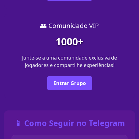
👥 Comunidade VIP
1000+
Junte-se a uma comunidade exclusiva de
jogadores e compartilhe experiências!
Entrar Grupo
📱 Como Seguir no Telegram