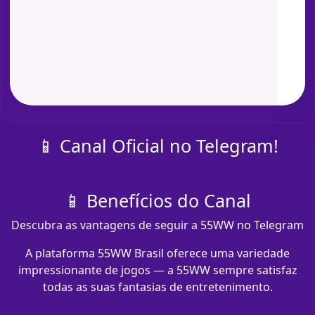
📱 Canal Oficial no Telegram!
📱 Benefícios do Canal
Descubra as vantagens de seguir a 55WW no Telegram
A plataforma 55WW Brasil oferece uma variedade
impressionante de jogos — a 55WW sempre satisfaz
todas as suas fantasias de entretenimento.