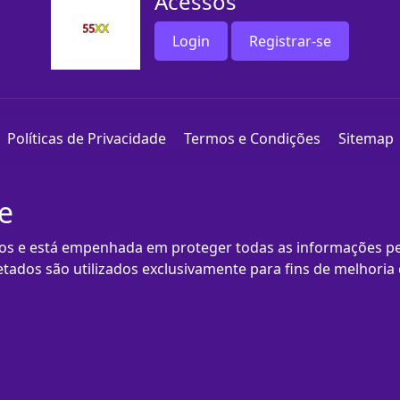
Acessos
Login
Registrar-se
Políticas de Privacidade
Termos e Condições
Sitemap
de
rios e está empenhada em proteger todas as informações p
tados são utilizados exclusivamente para fins de melhoria