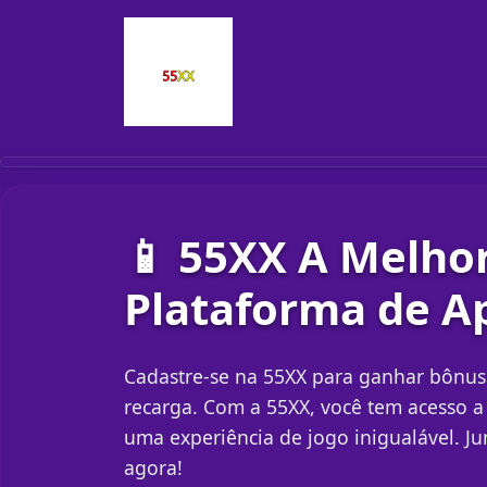
📱 55XX A Melho
Plataforma de A
Cadastre-se na 55XX para ganhar bônus
recarga. Com a 55XX, você tem acesso a
uma experiência de jogo inigualável. J
agora!