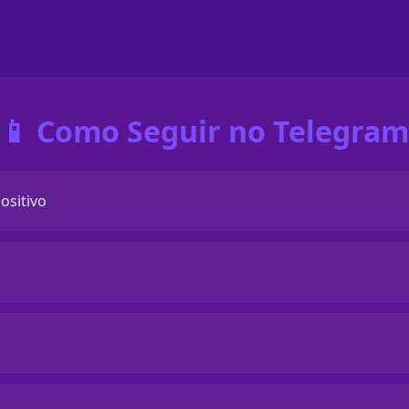
📱 Como Seguir no Telegram
ositivo