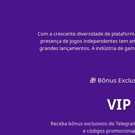
Com a crescente diversidade de plataform
presença de jogos independentes tem amp
grandes lançamentos. A indústria de games
🎁 Bônus Exclu
VIP
Receba bônus exclusivos do Telegra
e códigos promocionai