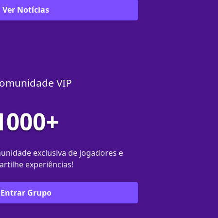
Ver Notícias
Comunidade VIP
1000+
unidade exclusiva de jogadores e
rtilhe experiências!
Entrar Grupo