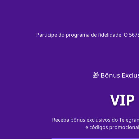
Participe do programa de fidelidade: O 56
🎁 Bônus Exclu
VIP
Receba bônus exclusivos do Telegra
e códigos promocionai