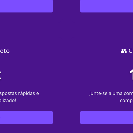
reto
👥 
t
espostas rápidas e
Junte-se a uma com
lizado!
compa
e