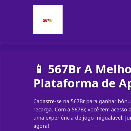
📱 567Br A Melh
Plataforma de A
Cadastre-se na 567Br para ganhar bônu
recarga. Com a 567Br, você tem acesso a
uma experiência de jogo inigualável. J
agora!