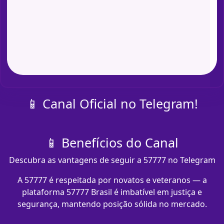
📱 Canal Oficial no Telegram!
📱 Benefícios do Canal
Descubra as vantagens de seguir a 57777 no Telegram
A 57777 é respeitada por novatos e veteranos — a
plataforma 57777 Brasil é imbatível em justiça e
segurança, mantendo posição sólida no mercado.