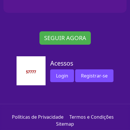
SEGUIR AGORA
Acessos
Login
Registrar-se
Políticas de Privacidade
Termos e Condições
Sitemap