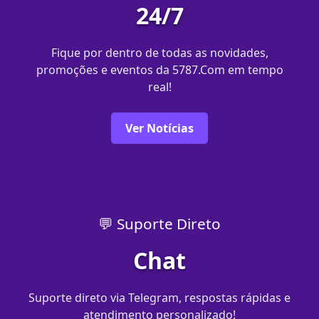
24/7
Fique por dentro de todas as novidades,
promoções e eventos da 5787.Com em tempo
real!
Ver Notícias
💬 Suporte Direto
Chat
Suporte direto via Telegram, respostas rápidas e
atendimento personalizado!