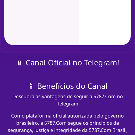
📱 Canal Oficial no Telegram!
📱 Benefícios do Canal
Descubra as vantagens de seguir a 5787.Com no
Telegram
Como plataforma oficial autorizada pelo governo
brasileiro, a 5787.Com segue os princípios de
segurança, justiça e integridade da 5787.Com Brasil ,