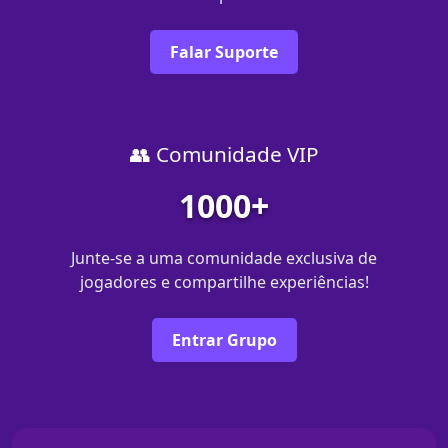
Falar Suporte
👥 Comunidade VIP
1000+
Junte-se a uma comunidade exclusiva de
jogadores e compartilhe experiências!
Entrar Grupo