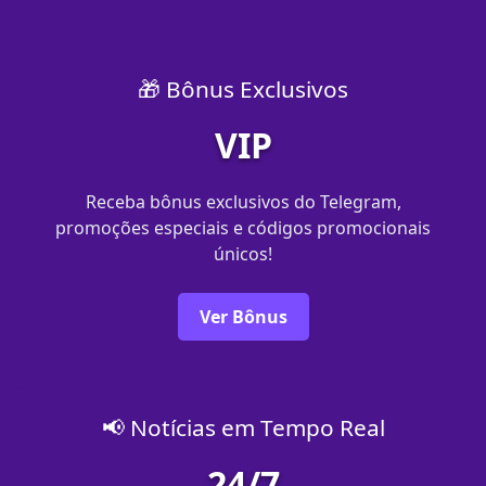
🎁 Bônus Exclusivos
VIP
Receba bônus exclusivos do Telegram,
promoções especiais e códigos promocionais
únicos!
Ver Bônus
📢 Notícias em Tempo Real
24/7