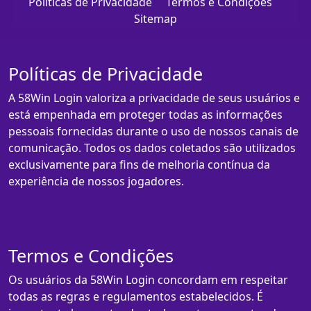
Políticas de Privacidade
Termos e Condições
Sitemap
Políticas de Privacidade
A 58Win Login valoriza a privacidade de seus usuários e
está empenhada em proteger todas as informações
pessoais fornecidas durante o uso de nossos canais de
comunicação. Todos os dados coletados são utilizados
exclusivamente para fins de melhoria contínua da
experiência de nossos jogadores.
Termos e Condições
Os usuários da 58Win Login concordam em respeitar
todas as regras e regulamentos estabelecidos. É