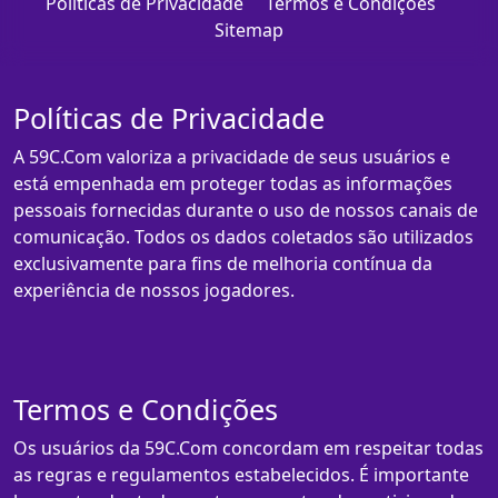
Políticas de Privacidade
Termos e Condições
Sitemap
Políticas de Privacidade
A 59C.Com valoriza a privacidade de seus usuários e
está empenhada em proteger todas as informações
pessoais fornecidas durante o uso de nossos canais de
comunicação. Todos os dados coletados são utilizados
exclusivamente para fins de melhoria contínua da
experiência de nossos jogadores.
Termos e Condições
Os usuários da 59C.Com concordam em respeitar todas
as regras e regulamentos estabelecidos. É importante