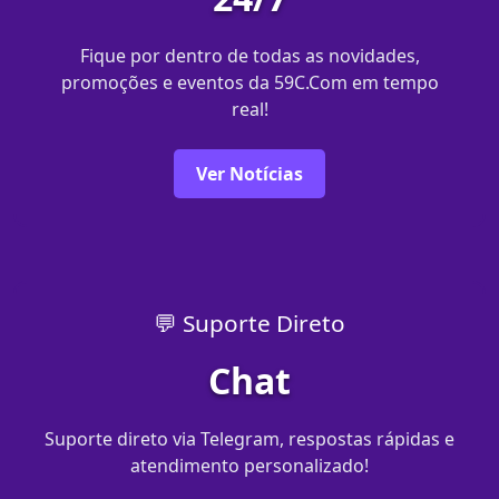
Fique por dentro de todas as novidades,
promoções e eventos da 59C.Com em tempo
real!
Ver Notícias
💬 Suporte Direto
Chat
Suporte direto via Telegram, respostas rápidas e
atendimento personalizado!