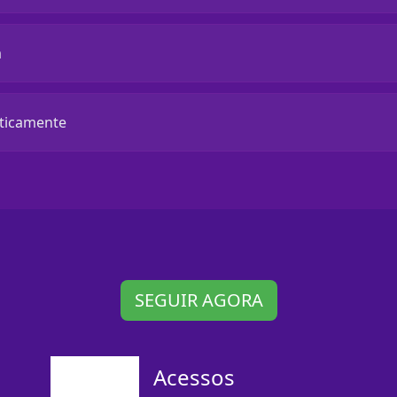
a
aticamente
SEGUIR AGORA
Acessos