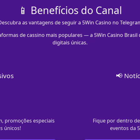
📱 Benefícios do Canal
Descubra as vantagens de seguir a 5Win Casino no Telegra
aformas de cassino mais populares — a 5Win Casino Brasil 
digitais únicas.
sivos
📢 Notí
m, promoções especiais
Fique por dentro d
s únicos!
eventos da 