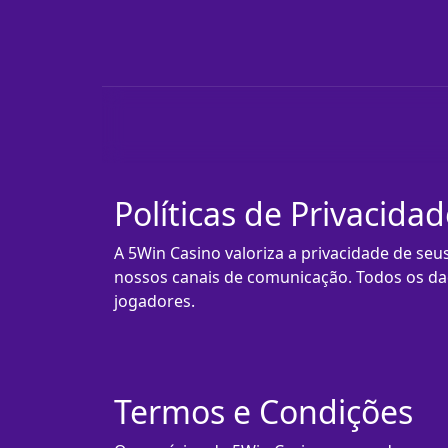
Políticas de Privacida
A 5Win Casino valoriza a privacidade de se
nossos canais de comunicação. Todos os dad
jogadores.
Termos e Condições