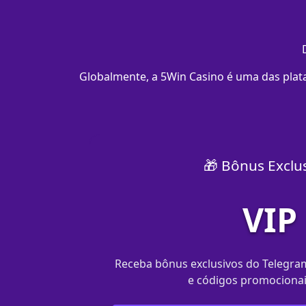
Globalmente, a 5Win Casino é uma das plat
🎁 Bônus Exclu
VIP
Receba bônus exclusivos do Telegra
e códigos promocionai