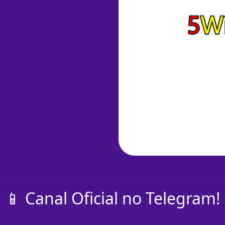
📱 Canal Oficial no Telegram!