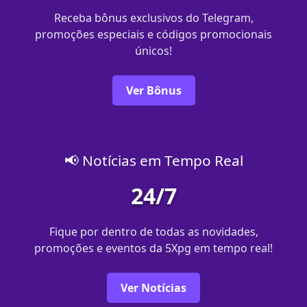
Receba bônus exclusivos do Telegram,
promoções especiais e códigos promocionais
únicos!
Ver Bônus
📢 Notícias em Tempo Real
24/7
Fique por dentro de todas as novidades,
promoções e eventos da 5Xpg em tempo real!
Ver Notícias