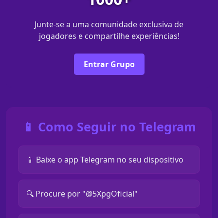
Junte-se a uma comunidade exclusiva de
jogadores e compartilhe experiências!
Entrar Grupo
📱 Como Seguir no Telegram
📱 Baixe o app Telegram no seu dispositivo
🔍 Procure por "@5XpgOficial"