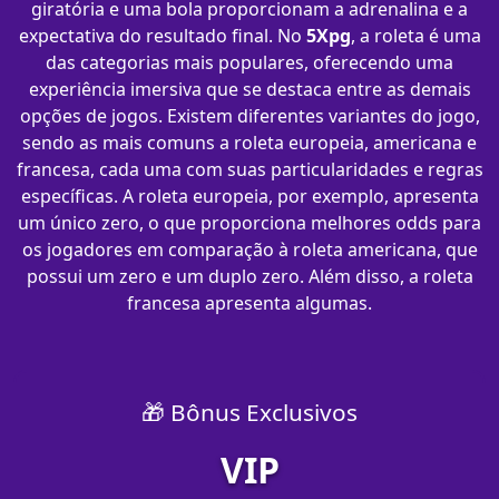
giratória e uma bola proporcionam a adrenalina e a
expectativa do resultado final. No
5Xpg
, a roleta é uma
das categorias mais populares, oferecendo uma
experiência imersiva que se destaca entre as demais
opções de jogos. Existem diferentes variantes do jogo,
sendo as mais comuns a roleta europeia, americana e
francesa, cada uma com suas particularidades e regras
específicas. A roleta europeia, por exemplo, apresenta
um único zero, o que proporciona melhores odds para
os jogadores em comparação à roleta americana, que
possui um zero e um duplo zero. Além disso, a roleta
francesa apresenta algumas.
🎁 Bônus Exclusivos
VIP