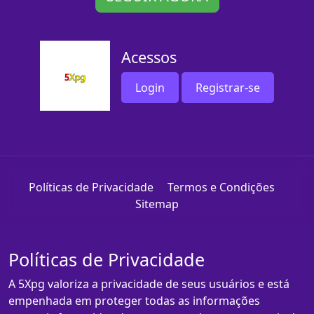
Acessos
Login
Registrar-se
Políticas de Privacidade
Termos e Condições
Sitemap
Políticas de Privacidade
A 5Xpg valoriza a privacidade de seus usuários e está
empenhada em proteger todas as informações