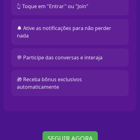
👆 Toque em "Entrar" ou "Join"
🔔 Ative as notificações para não perder
nada
💬 Participe das conversas e interaja
🎁 Receba bônus exclusivos
automaticamente
SEGUIR AGORA