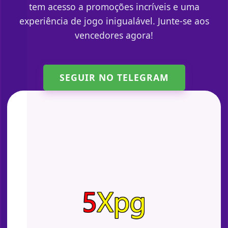
tem acesso a promoções incríveis e uma
experiência de jogo inigualável. Junte-se aos
vencedores agora!
SEGUIR NO TELEGRAM