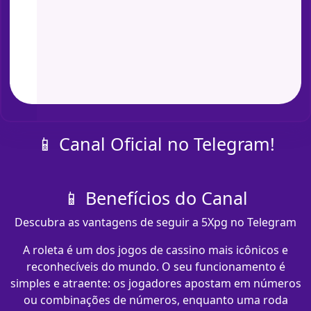
📱 Canal Oficial no Telegram!
📱 Benefícios do Canal
Descubra as vantagens de seguir a 5Xpg no Telegram
A roleta é um dos jogos de cassino mais icônicos e
reconhecíveis do mundo. O seu funcionamento é
simples e atraente: os jogadores apostam em números
ou combinações de números, enquanto uma roda