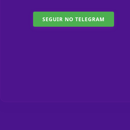
SEGUIR NO TELEGRAM