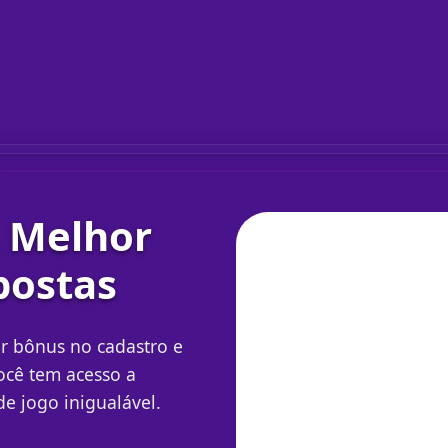
A Melhor
postas
r bônus no cadastro e
ocê tem acesso a
e jogo inigualável.