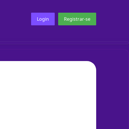
Login
Registrar-se