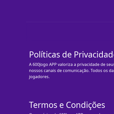
Políticas de Privacida
A 600Jogo APP valoriza a privacidade de se
nossos canais de comunicação. Todos os dad
jogadores.
Termos e Condições