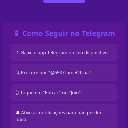
📱 Como Seguir no Telegram
📱 Baixe o app Telegram no seu dispositivo
🔍 Procure por "@65X GameOficial"
👆 Toque em "Entrar" ou "Join"
🔔 Ative as notificações para não perder
nada