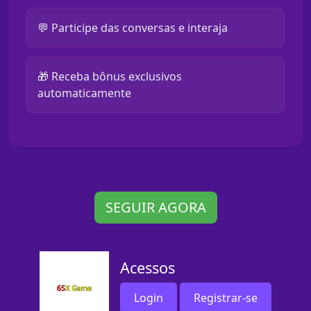
💬 Participe das conversas e interaja
🎁 Receba bônus exclusivos
automaticamente
SEGUIR AGORA
Acessos
Login
Registrar-se