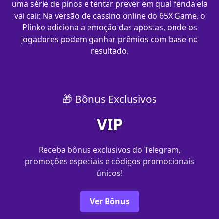
uma série de pinos e tentar prever em qual fenda ela
vai cair. Na versão de cassino online do 65X Game, o
Plinko adiciona a emoção das apostas, onde os
jogadores podem ganhar prêmios com base no
resultado.
🎁 Bônus Exclusivos
VIP
Receba bônus exclusivos do Telegram,
promoções especiais e códigos promocionais
únicos!
Ver Bônus