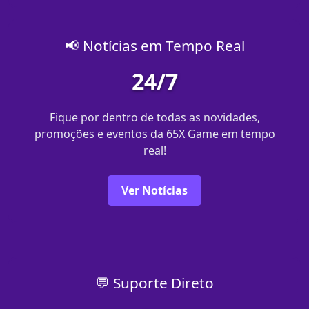
📢 Notícias em Tempo Real
24/7
Fique por dentro de todas as novidades,
promoções e eventos da 65X Game em tempo
real!
Ver Notícias
💬 Suporte Direto