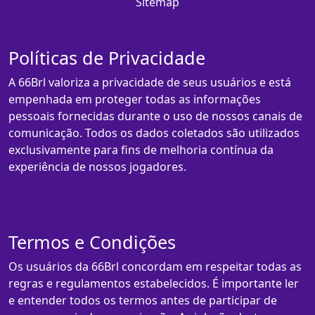
Sitemap
Políticas de Privacidade
A 66Brl valoriza a privacidade de seus usuários e está
empenhada em proteger todas as informações
pessoais fornecidas durante o uso de nossos canais de
comunicação. Todos os dados coletados são utilizados
exclusivamente para fins de melhoria contínua da
experiência de nossos jogadores.
Termos e Condições
Os usuários da 66Brl concordam em respeitar todas as
regras e regulamentos estabelecidos. É importante ler
e entender todos os termos antes de participar de