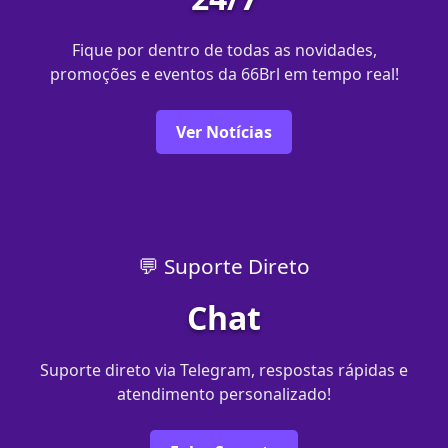
Fique por dentro de todas as novidades,
promoções e eventos da 66Brl em tempo real!
Ver Notícias
💬 Suporte Direto
Chat
Suporte direto via Telegram, respostas rápidas e
atendimento personalizado!