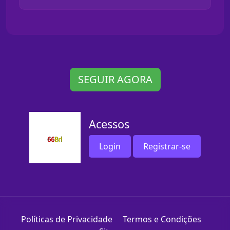
SEGUIR AGORA
Acessos
Login
Registrar-se
Políticas de Privacidade
Termos e Condições