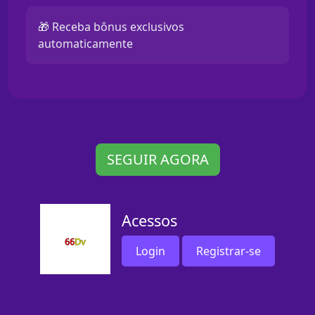
🎁 Receba bônus exclusivos
automaticamente
SEGUIR AGORA
Acessos
Login
Registrar-se