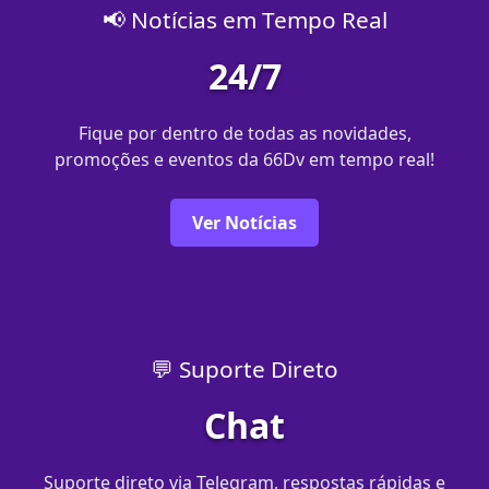
📢 Notícias em Tempo Real
24/7
Fique por dentro de todas as novidades,
promoções e eventos da 66Dv em tempo real!
Ver Notícias
💬 Suporte Direto
Chat
Suporte direto via Telegram, respostas rápidas e