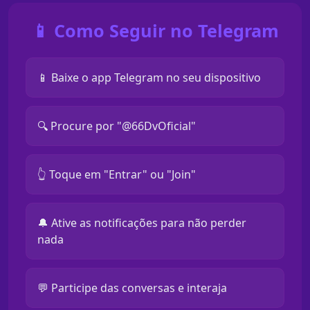
📱 Como Seguir no Telegram
📱 Baixe o app Telegram no seu dispositivo
🔍 Procure por "@66DvOficial"
👆 Toque em "Entrar" ou "Join"
🔔 Ative as notificações para não perder
nada
💬 Participe das conversas e interaja