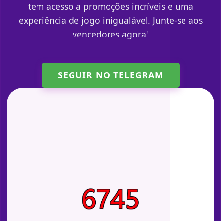
tem acesso a promoções incríveis e uma
experiência de jogo inigualável. Junte-se aos
vencedores agora!
SEGUIR NO TELEGRAM